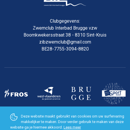
Clubgegevens:
Zwemclub Interbad Brugge vzw
Boomkwekersstraat 38 - 8310 Sint-Kruis
zibzwemclub@gmail.com
BE28-7755-3094-8820
Deze website maakt gebruikt van cookies om uw surfervaring
WEBSITE MADE WHILE
BY PIXELMEDIA
makkelijker te maken. Door verder gebruik te maken van deze
website ga je hiermee akkoord.
Lees meer