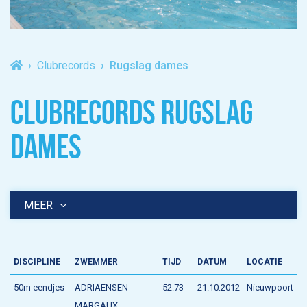
Clubrecords
Rugslag dames
CLUBRECORDS RUGSLAG
DAMES
MEER
DISCIPLINE
ZWEMMER
TIJD
DATUM
LOCATIE
50m eendjes
ADRIAENSEN
52:73
21.10.2012
Nieuwpoort
MARGAUX