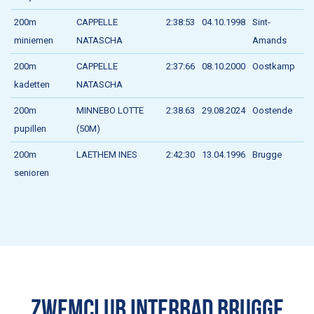
200m
CAPPELLE
2:38:53
04.10.1998
Sint-
miniemen
NATASCHA
Amands
200m
CAPPELLE
2:37:66
08.10.2000
Oostkamp
kadetten
NATASCHA
200m
MINNEBO LOTTE
2:38.63
29.08.2024
Oostende
pupillen
(50M)
200m
LAETHEM INES
2:42:30
13.04.1996
Brugge
senioren
ZWEMCLUB INTERBAD BRUGGE