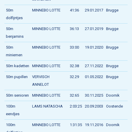
50m
MINNEBO LOTTE
41:36
29.01.2017
Brugge
dolfijntjes
50m
MINNEBO LOTTE
36:13
27.01.2019
Brugge
benjamins
50m
MINNEBO LOTTE
33:00
19.01.2020
Brugge
miniemen
50m kadetten
MINNEBO LOTTE
32.38
27.11.2022
Brugge
50m pupillen
VERVISCH
32.29
01.05.2022
Brugge
ANNELOT
50m senioren
MINNEBO LOTTE
32:65
30.11.2025
Doornik
100m
LAMS NATASCHA
2:03:25
20.09.2003
Oostende
eendjes
100m
MINNEBO LOTTE
1:31:35
19.11.2016
Doornik