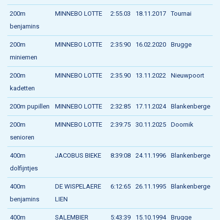
200m
MINNEBO LOTTE
2:55.03
18.11.2017
Tournai
benjamins
200m
MINNEBO LOTTE
2:35:90
16.02.2020
Brugge
miniemen
200m
MINNEBO LOTTE
2:35.90
13.11.2022
Nieuwpoort
kadetten
200m pupillen
MINNEBO LOTTE
2:32:85
17.11.2024
Blankenberge
200m
MINNEBO LOTTE
2:39:75
30.11.2025
Doornik
senioren
400m
JACOBUS BIEKE
8:39:08
24.11.1996
Blankenberge
dolfijntjes
400m
DE WISPELAERE
6:12:65
26.11.1995
Blankenberge
benjamins
LIEN
400m
SALEMBIER
5:43:39
15.10.1994
Brugge