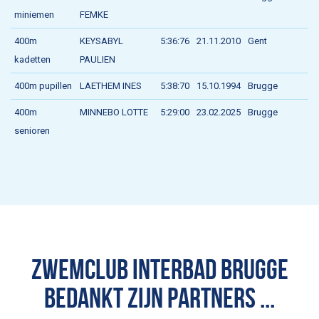
miniemen
FEMKE
400m
KEYSABYL
5:36:76
21.11.2010
Gent
kadetten
PAULIEN
400m pupillen
LAETHEM INES
5:38:70
15.10.1994
Brugge
400m
MINNEBO LOTTE
5:29:00
23.02.2025
Brugge
senioren
ZWEMCLUB INTERBAD BRUGGE
BEDANKT ZIJN PARTNERS ...