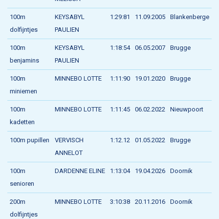
100m
KEYSABYL
1:29:81
11.09.2005
Blankenberge
dolfijntjes
PAULIEN
100m
KEYSABYL
1:18:54
06.05.2007
Brugge
benjamins
PAULIEN
100m
MINNEBO LOTTE
1:11:90
19.01.2020
Brugge
miniemen
100m
MINNEBO LOTTE
1:11:45
06.02.2022
Nieuwpoort
kadetten
100m pupillen
VERVISCH
1:12.12
01.05.2022
Brugge
ANNELOT
100m
DARDENNE ELINE
1:13:04
19.04.2026
Doornik
senioren
200m
MINNEBO LOTTE
3:10:38
20.11.2016
Doornik
dolfijntjes