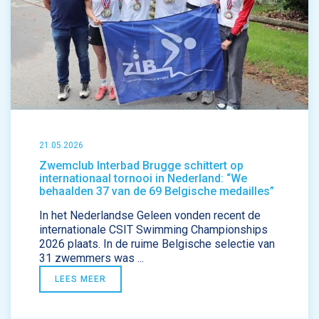
21.05.2026
Zwemclub Interbad Brugge schittert op
internationaal tornooi in Nederland: “We
behaalden 37 van de 69 Belgische medailles”
In het Nederlandse Geleen vonden recent de
internationale CSIT Swimming Championships
2026 plaats. In de ruime Belgische selectie van
31 zwemmers was ...
LEES MEER