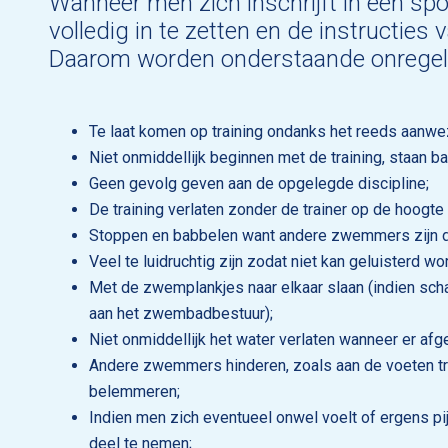
Wanneer men zich inschrijft in een sp
volledig in te zetten en de instructies 
Daarom worden onderstaande onregelm
Te laat komen op training ondanks het reeds aanwe
Niet onmiddellijk beginnen met de training, staan b
Geen gevolg geven aan de opgelegde discipline;
De training verlaten zonder de trainer op de hoogte 
Stoppen en babbelen want andere zwemmers zijn dan
Veel te luidruchtig zijn zodat niet kan geluisterd wor
Met de zwemplankjes naar elkaar slaan (indien sch
aan het zwembadbestuur);
Niet onmiddellijk het water verlaten wanneer er afg
Andere zwemmers hinderen, zoals aan de voeten t
belemmeren;
Indien men zich eventueel onwel voelt of ergens pijn
deel te nemen;