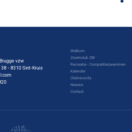
Welkom
Zwemclub ZIB
 Brugge vzw
Recreatie - Competitiezwemmen
38 - 8310 Sint-Kruis
Kalender
l.com
Clubrecords
820
Nieuws
Contact